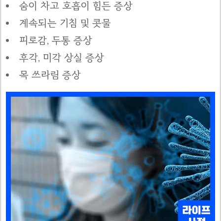
숨이 차고 호흡이 힘든 증상
계속되는 기침 및 콧물
피로감, 두통 증상
후각, 미각 상실 증상
목 쓰라림 증상