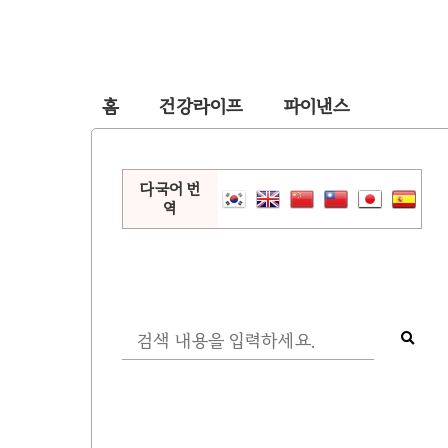
홈
건강라이프
파이낸스
다국어 번
역