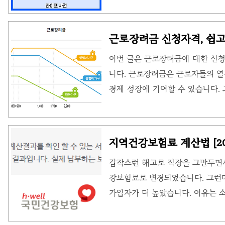
를 냉각 시키면서 결로가 발생합니
유발 물질이 흡착되면서 곰팡이가 
근로장려금 신청자격, 쉽고
사용하지 않고 실내기 모터만 돌아
이번 글은 근로장려금에 대한 신청
해서 내부에 생긴 결로를 말려주는
니다. 근로장려금은 근로자들의 
떻게 되나요? 에어컨이 작동하면서
경제 성장에 기여할 수 있습니다.
곰팡이를 생기..
극적으로 도입하고 있으며, 정부에
식하고 있습니다. 🔹근로장려금이
영업자 가구에 인센티브를 제공하여
지역건강보험료 계산법 [20
고려하여 근로장려와 실질소득을 증
갑작스런 해고로 직장을 그만두면
득 지원 메커니즘 역할을 하며, 
강보험료로 변경되었습니다. 그런
유형에 따른 근로장려금 지급가능
가입자가 더 높았습니다. 이유는 
득기준금액 2,200만..
문입니다. 그래서 이번에는 지역
지역건강보험료 계산법 국민건강보