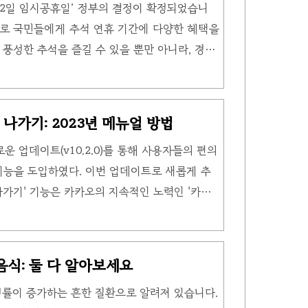
월 2일 임시공휴일’ 정부의 결정이 확정되었습니
여 연휴를 확장하고 국민들에게 더 많은 휴식의
환으로 국민들에게 추석 연휴 기간에 다양한 혜택을
안 휴식과 가족 모임을 즐길 수..
풍성한 추석을 즐길 수 있을 뿐만 아니라, 경제
 지원이 마련되었습니다. 이번 조치는 주로 내수
경제에 새로운 활력을 불어넣는 데 중점을 두고
공휴일 정부가 ‘2023년 10월 2일 임시공휴일’로
나가기: 2023년 메뉴얼 방법
고 국민들에게 휴식의 기회를 제공합니다. 이로
로운 업데이트(v10.2.0)를 통해 사용자들의 편의
즐기며 9월 28일~10월 1일 고속도로 통행료 면
기능을 도입하였다. 이번 업데이트로 새롭게 추
향 방문이 더욱 편리해집..
나가기' 기능은 카카오의 지속적인 노력인 '카톡
 채팅방에서 나갈 때 다른 참여자들에게 알림을
로써 사용자들은 채팅방을 조용히 떠나거나 나갈
어 채팅방에서의 불필요한 메시지와 알림으로 인
음식: 둘 다 알아보세요
대된다. 1. 소개 2023년 5월 10일에, 카카
병률이 증가하는 흔한 질환으로 알려져 있습니다.
능 '카카오톡 오픈채팅 조용히 나가기'를 도입