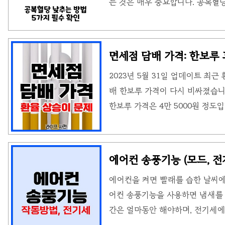
는 것은 매우 중요합니다. 공복혈당
동, 약물 치료 등 다양한 방법이 
섭취하지 않도록 하고, 단백질과 
적으로 하고, 과식을 피해야 합니다
면세점 담배 가격: 한보루 
있으며 꾸준한 유산소 운동을 통해
2023년 5월 31일 업데이트 최
을 낮출 수 있습니다. 공복혈당이
배 한보루 가격이 다시 비싸졌습니
를 공복혈당이라고 말합니다. 일반
한보루 가격은 4만 5000원 정도
적..
예전에 환율이 낮았을 때는 면세
상승세에 접어들면서 일반 시중 
면세점 담배 가격 최근 다시 환율
에어컨 송풍기능 (모드, 전기
배 한보루에 4만 5000원 구입
에어컨을 켜면 빨래를 습한 날씨에
점 담배 한보루 가격은 30달러에 
어컨 송풍기능을 사용하면 냄새를 
알려드리겠습니다. 현재 환율 1320
간은 얼마동안 해야하며, 전기세에
요약 : 에어컨 끄기 전 내부에 