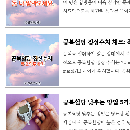
이 병은 합병증이 더욱 심각한 문
하였다. 이 기능은 사용자들이 채팅
치료만으로는 제한된 성과를 보이
야 합니다. 특히 당뇨병 환자들은
데 이는 신중함이 필요한 일입니다.
식에 대해 자세하게 알아보도록 하겠
공복혈당 정상수치 체크: 
당뇨 식습관의 중요성 당뇨병은 단
음식을 섭취하지 않은 상태에서 측
는 식사 전략, 운동 요법, 그리고
적으로 공복혈당 정상 수치는 70 mg/d
이 세 가지 모두가 당뇨 치료에 
mmol/L) 사이에 위치합니다. 
..
유지에 매우 중요한 역할을 합니다
유지하며 혈당 수치를 철저히 관리
음식을 섭취하지 않은 상태에서 측
공복혈당 낮추는 방법 5가
의 단식 후에 측정합니다. 이 값은
공복혈당 낮추는 방법은 당뇨병 
에 에너지를 공급하는 데 중요한 
제입니다. 공복혈당이 높은 경우 
당은 당뇨병 초기 진단과 혈당 관리