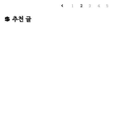
1
2
3
4
5
건강보험 가입자의 소득 및 재산 
높고 재산이 많다면 직장건강보험료
💲 추천 글
지역건강보험료 산정 기준 사업 또
(주택, 건물 등) 자동차(차량가액
험 홈페이지에서 ..