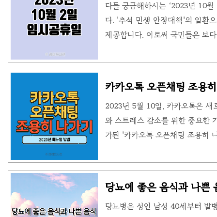
다들 궁금해하시는 ‘2023년 10
'10월 2일 임시공휴일'로 지정하
다. '추석 민생 안정대책'의 일
기회를 제공합니다. 이로써 연휴 동
제공합니다. 이로써 국민들은 보다 
활성화와 민생 안정을 위한 다양한
활성화와 국내 소비 촉진을 통해 
있습니다. 2023년 10월 2일 임시
카카오톡 오픈채팅 조용히 
선정하여 추석 연휴를 더욱 확장하
2023년 5월 10일, 카카오톡은 새
써 연휴 동안 휴식과 가족 모임을 
와 스트레스 감소를 위한 중요한 
제와 주차장 개방으로 여행이나 고
가된 '카카오톡 오픈채팅 조용히 
이지' 프로젝트의 일환으로, 그룹
보내지 않는 기능을 제공한다. 이
적절한 타이밍을 놓치지 않게 되
당뇨에 좋은 음식과 나쁜 
한 불편을 최소화할 수 있을 것으로 기
당뇨병은 성인 남성 40세부터 발
오톡은 업데이트를 통해 새로운 기