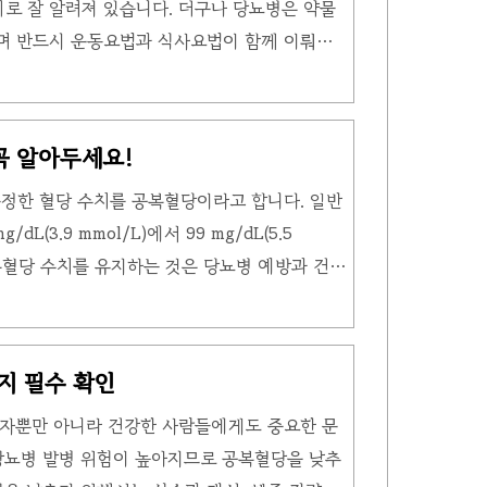
제로 잘 알려져 있습니다. 더구나 당뇨병은 약물
방에서 조용히 나갈 수 있도록 지원하..
며 반드시 운동요법과 식사요법이 함께 이뤄져
 섭취해야 할 음식을 조심스럽게 선택해야 하는
 당뇨 환자를 위한 당뇨에 좋은 음식과 나쁜 음
습니다. 당뇨 관리의 핵심, 올바른 식습관 1.
꼭 알아두세요!
순히 약물로만 치료되지 않습니다. 당뇨병 치료
정한 혈당 수치를 공복혈당이라고 합니다. 일반
 약물 요법의 세 가지 요소로 이루어져 있습니다.
L(3.9 mmol/L)에서 99 mg/dL(5.5
중요한 역할을 하기 때문에 약물만으로 치료해도
공복혈당 수치를 유지하는 것은 당뇨병 예방과 건강
. 따라서 적절한 식사와 건강적인 생활습관을
하는 것이 필요합니다. 공복혈당 ? 공복혈당은
정한 혈당 수치로 일반적으로 최소 8시간 이상
지 필수 확인
 혈액 속의 포도당(혈당) 농도를 나타내며 세포
환자뿐만 아니라 건강한 사람들에게도 중요한 문
역할을 하는 당의 주요 에너지원입니다. 공복혈
당뇨병 발병 위험이 높아지므로 공복혈당을 낮추
에 핵심적인 지표로 활용됩니다. 이..