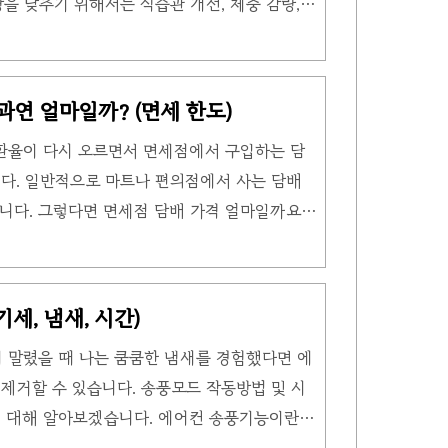
을 낮추기 위해서는 식습관 개선, 체중 감량, 운
있습니다. 식습관 개선을 통해 고당도의 음식물을
식이섬유가 풍부한 식품을 섭취하며, 식사를 규칙
. 그리고 체중 감량을 통해 공복혈당을 낮출 수
과연 얼마일까? (면세 한도)
 근육 내의 포도당을 사용하도록 하여 공복혈당
근 환율이 다시 오르면서 면세점에서 구입하는 담
란? 식사를 하지 않은 상태에서 측정한 혈당 수치
다. 일반적으로 마트나 편의점에서 사는 담배
적으로는 아침 식사 전에 측정하는 것이 일반
입니다. 그렇다면 면세점 담배 가격 얼마일까요?
점에서 구입하면 훨씬 이득이였지만 현재 환율이
가격보다 비싸졌습니다. 자세히 알아보겠습니다.
이 내리면서 기존 마트에서 구입할 수 있었던 담
세, 냄새, 시간)
한는 것보다 저렴하게 구입이 가능해졌습니다. 면세
 말렸을 때 나는 쿰쿰한 냄새를 경험했다면 에
판매가 되고 있는 레종, 던힐, 원, 에쎄 기준으로
제거할 수 있습니다. 송풍모드 작동방법 및 시
원 기준 3만 9600원에 구입이 가능..
 대해 알아보겠습니다. 에어컨 송풍기능이란?
생긴 결로를 말려주는 기능 에어컨을 작동하면 공기