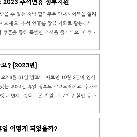
 2023 추석연휴 정부지원
냅샷 영역 전체화면 스냅샷 창 스냅샷 메뉴 스냅
 받을 수 있는 숙박 할인쿠폰 안내사이트을 알려
스킷치(Skitch)에서 자동으로 열립니다. 스킷
아보세요! 추석 연휴를 황금 기회로 활용하세
한 스킷치 단축키 ..
 쿠폰을 통해 특별한 추석을 즐기세요. 이 쿠폰
2023년 9월 27일부터 10월 15일까지 약 2주
, 5만원 이상의 숙박 상품 구매 시 3만원 할인
 안내사이트 지금부터 ‘숙박 할인쿠폰 안내사이
? [2023년]
은 풍성한 휴가를 더 저렴하게 즐길 수 있는 환상
요? 8월 31일 발표에 따르면 10월 2일이 임시
 이 쿠폰을 어떻게 활용하고 어떤 혜택을 얻을
있는 2023년 휴일 정보도 알려드릴께요. 추가로
✅ 3만원 지원! '숙박 할인..
료 면제, 숙박 쿠폰 지원, 프로야구 할인 등 다
 게다가, 경제 어려움을 겪는 소상공인과 중소기
 지원도 예정되어, 이들에게 큰 도움이 될 것입니
 추석을 맞이하고 국가 경제의 안정과 성장을 기
공휴일 어떻게 되었을까?
체휴일 발표가 8월 31일에 나왔습니다. 정부는