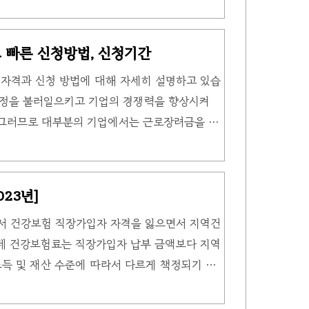
다. 결로가 발생한 상태에서 전원을 끄면 냄새
생기게 됩니다. 이를 방지하기 위해 실외기를
 빠른 신청방법, 신청기간
가게 에어컨 설정 온도를 실내 온도보다 높게
자격과 신청 방법에 대해 자세히 설명하고 있습
 기능입니다. 에어컨 작동할 때 냄새 원인은 어
열정을 불러일으키고 기업의 경쟁력을 향상시켜
 생긴 내부 결로가 각종 이물질을 흡착하면서
 그러므로 대부분의 기업에서는 근로장려금을 적
서도 근로자와 기업 모두에게 유익한 제도로 인
란? 이 형태의 고용제도는 저소득 근로자 및 자
 가구구성, 근로소득, 사업소득, 종교소득 등을
23년]
진시키는 역할을 합니다. 이는 기본적으로 소
서 건강보험 직장가입자 자격을 잃으면서 지역건
근로장려금은 가구원 수에 따라 결정됩니다. 가구
데 건강보험료는 직장가입자 납부 금액보다 지역
액 구분 단독가구 홑벌이가구 맞벌이가구 총소
소득 및 재산 수준에 따라서 다르게 책정되기 때
건강보험료 계산법 내용에 대해 알아보겠습니다.
험 지역건강보험료 계산법 같은 경우 지역 내