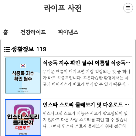
라이프 사전
홈
건강라이프
파이낸스
생활정보
119
식중독 지수 확인 필수! 여름철 식중독
예방을 위한 지표
무더운 여름이 다가오면 가장 걱정되는 것 중 하나
가 바로 식중독입니다. 고온다습한 환경에서는 세
균과 바이러스가 빠르게 번식할 수 있기 때문에,
음식물 섭취에 대한 경각심이 필요합니다. 이때 유
용하게 활용할 수 있는 것이 바로 식중독 지수입니
다. 오늘은 이 지수가 무엇인지, 또 여름철에 어떻
인스타 스토리 몰래보기 및 다운로드 방
게 활용할 수 있는지에 대해 자세히 알아보겠습니
법 (2024 ver.)
인스타그램 스토리 기능은 서로가 팔로잉되어 있
다. 식중독 지수란?여름철, 특히 날씨가 더울 때는
지 않아도 다른 사람 스토리를 확인 할 수 있습니
세균이나 바이러스가 음식에 쉽게 번식할 수 있습
다. 그런데 인스타 스토리 몰래보기 위해 접근하더
니다. 이를 막기 위해 중요한 지표가 바로 식중독
라도 사용자에게 다녀간 사람의 계정 정보가 기록
지수입니다. 이 지수는 기온, 습도, 바람의 세기 등