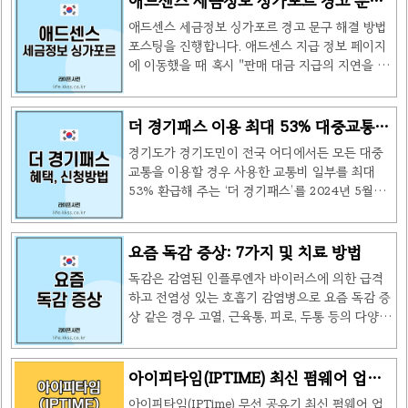
애드센스 세금정보 싱가포르 경고 문구
을 특정 온라인 여행사를 통해 예매했더니 4만원
신청 발급방법 현금영수증을 발급받으면 연말정산
해결 방법
이 먼저 결제되고 항공권이 후에 결제되었습니다.
애드센스 세금정보 싱가포르 경고 문구 해결 방법
시 소득공제 혜택을 받을 수 있습니다. 즉, 소비 내
여행사 발권 수수료 비용 : 국내 100..
포스팅을 진행합니다. 애드센스 지급 정보 페이지
역을 증명하여 세금을 감면할 수 있습니다.연말정
에 이동했을 때 혹시 "판매 대금 지급의 지연을 방
산을 통해 소득공제를 받으려면 1년 동안 쓴 금액
지하고 정확한 금액이 세금으로 원천징수될 수 있
이 연 소득의 25%를 초과해야 합니다.현금영수증
도록 가능한 한 빨리 싱가포르 세금 정보를 제공해
의 공제율은 초과금의 30%이며 공제한도는 연 소
주세요." 라는 경고 문구가 상단에 나왔을 경우 해
더 경기패스 이용 최대 53% 대중교통
득에 따라 달라집니다. 현금영수증 카드 신청 방법
경 방법에 대해 알려드릴께요. 애드센스 세금정보
환급 신청 방법
현금영수증 카드는 소득공제를 받는 데 필수적인
경기도가 경기도민이 전국 어디에서든 모든 대중
싱가포르란? 애드센스 세금정보 미국은 처음에 애
도구입니다. 올바른 소비 내역을 확인하..
교통을 이용할 경우 사용한 교통비 일부를 최대
드센스 수익금액을 수령하기 위해 기입을 완료하
53% 환급해 주는 ‘더 경기패스’를 2024년 5월부
셨을거에요. 하지만 이제 싱가포르 세금정보도 추
터 시행한다는 소식을 전해드립니다. 이에 대한 자
가되어서 반드시 기입해 줘야합니다. 이유는 현재
세한 내용을 아래와 같이 안내해 드리겠습니다. 더
대한민국에서 애드센스 수입에 대한 과세를 하고
경기패스란? 더 경기패스는 K–패스와 연계하여
요즘 독감 증상: 7가지 및 치료 방법
있기 때문에 싱가포르에 이중으로 세금 원천징수
경기도민에게 추가 혜택을 제공하는 정책으로, 대
를 방지하기 위해서 입니다. 👉 애드센스 세금정보
독감은 감염된 인플루엔자 바이러스에 의한 급격
중교통을 이용한 경우 매달 대중교통 비용의 일부
싱가포르 구글 고객센터 답변 바로가기 애드센스..
하고 전염성 있는 호흡기 감염병으로 요즘 독감 증
를 환급해주는 사업입니다. 더 경기패스 혜택 The
상 같은 경우 고열, 근육통, 피로, 두통 등의 다양한
경기패스는 경기도민에게 월 15회 이상 대중교통
증상이 동반합니다. 이러한 증상은 갑작스럽게 발
이용 시 일부 교통비를 환급하는 정책입니다.
생하며, 특히 추운 계절에 전염이 증가하는 경향이
19~39세 청년 및 저소득층은 20%~53%의 혜택
있습니다. 독감은 주로 바이러스의 공기 중 전파로
아이피타임(IPTIME) 최신 펌웨어 업데
을 받으며, 광역버스, 신분당선, GTX 등 교통수단
인해 전염되며, 예방접종과 개인 위생 수칙이 중요
이트 feat. 무선 공유기 초기 비밀번호
모두 대상입니다. 최초 등록 후 매달 간편하게 환급
아이피타임(IPTime) 무선 공유기 최신 펌웨어 업