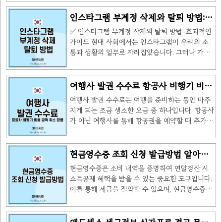
되어 확인이 가능합니다. 아는 사람이나 친한 사람
환경적 요인을 종합적으로 고려하여 식중독 발생
이면 괜찮겠지만 전에 사귀던 남자 친구, 여자 친구
인스타그램 부계정 삭제와 탈퇴 방법:
위험을 예측하는 수치입니다.간단히 말하면, 식중
혹은 소원한 친구, 지인 등 관계가 좀 껄끄러운 사
효과적인 가이드
독 지수는 날씨가 더워질수록 높아지며, 식중독에
✅ 인스타그램 부계정 삭제와 탈퇴 방법: 효과적인
람 계정 정보까지 기록에 남기 때문에 매우 당황스
걸릴 확률이 커진다는 신호로 해..
가이드 현대 사회에서는 인스타그램이 우리의 소
러운 상황이 연출될 수도 있습니다. 이런 상황을 방
통과 생활의 일부로 자리잡았습니다. 그러나 가끔
지하기 위해 인스타 몰래보기 및 다운로드 방법에
은 사용하지 않는 부계정들이 생겨 불필요한 알림
대해 알려드리겠습니다. 인스타 스토리 몰래보기
으로 인한 스트레스를 유발하기도 합니다. 이런 상
다음에 소개하는 사이트는 인스타 스토리 내용을
황에서 인스타그램 부계정 삭제와 탈퇴 방법을 알
여행사 발권 수수료 항공사 비행기 비용
몰래보고 싶은 사용자의 인스타그램 아이디를 이
고 있다면, 부계정을 깔끔하게 정리하고 불필요한
금액 취소 환불
용해서 확인하는 방법입니다. 로그인을 하지 않은
여행사 발권 수수료는 여행을 준비하는 동안 마주
알림을 줄일 수 있습니다. 이 블로그 글에서는 간단
상태에서 확인하기 때문에 기록이 남지 않습..
치게 되는 조금 생소한 요금 중 하나입니다. 항공사
한 단계를 통해 사용하지 않는 부계정을 삭제하는
가 아닌 여행사를 통해 항공권을 예약할 때 추가로
방법을 안내할 것입니다. 이를 통해 인스타그램을
내야 하는 이 비용은 때로 여행객들을 혼란스럽게
더욱 효율적으로 이용할 수 있을 것입니다. 인스타
만들기도 합니다. 여행사 항공권 발권수수료 비행
그램 부계정 삭제 순서 이에 따라 인스타그램 부계
기에 대한 명확한 이해가 여행 예약 프로세스를 효
현금영수증 조회 신청 발급방법 알아보
정 삭제 및 탈퇴 방법을 소개합니다. 아래는 간단한
율적으로 만들 수 있습니다. 함께 이 비용에 대해
기 소득공제 놓치지 마세요!
단계별 안내입니다. 모바일 앱에서 프로필 아이콘
현금영수증은 소비 내역을 증명하여 연말정산 시
자세히 알아보겠습니다. 여행사 발권 수수료 여행
을 2초간 눌러 부계정을 선택합니다. 프..
소득공제 혜택을 받을 수 있는 중요한 도구입니다.
사 발권 수수료는 여행을 계획하고 항공권을 예약
이를 통해 세금을 절약할 수 있으며, 현금영수증 조
하는 과정에서 생소한 요금 중 하나입니다. 이 요금
회 신청 발급방법을 알고 활용하는 것이 중요합니
은 항공사가 아닌 여행사를 통해 항공권을 발권할
다. 이번 글에서는 현금영수증을 발급하고 조회하
때 발생하는 비용입니다. 이번에 후쿠오카 항공권
는 방법에 대해 알아보겠습니다. 현금영수증 조회