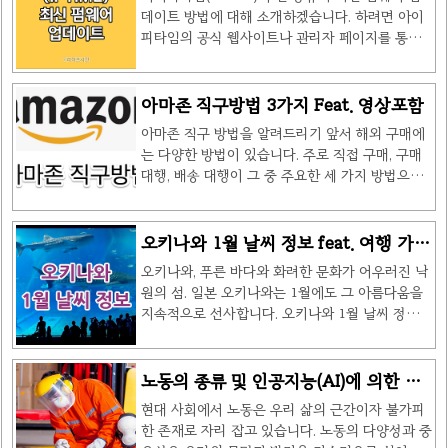
한 예방 수단으로 강조되고 있습니다. 요즘 독감 증
을 받을 수 있으며, 고속버스..
데이트 방법에 대해 소개하겠습니다. 하려면 아이
상 7가지 요즘 독감 증상 7가지에 대해 알아볼께
피타임의 공식 웹사이트나 관리자 페이지를 통해
요. 독감은 인플루엔자 바이러스에 의해 발생하는
진행해야 합니다. 아이피타임은 제품마다 다르기
감염병으로, 주로 겨울과 봄에 전염성이 높아집니
때문에 정확한 절차는 모델에 따라 다를 수 있습니
다. 독감 바이러스는 주로 인플루엔자 A, B, C 세
다. 그러나 일반적인 업데이트 절차는 아래와 같습
아마존 직구방법 3가지 Feat. 영상포함
가지 유형이 있으며, 주로 인플루엔자 A와 B가 인
니다. (처음 관리자 페이지에 접속하면 관리자 아이
간에서 발생하는 주된 원인입니다. 아래의 요즘 독
아마존 직구 방법을 알려드리기 앞서 해외 구매에
디 및 비밀번호에 대해서도 알려드릴께요.) 참고:
감 증상 7가지에 대해..
는 다양한 방법이 있습니다. 주로 직접 구매, 구매
펌웨어 업데이트는 잘못된 방식으로 수행하면 라
대행, 배송 대행이 그 중 주요한 세 가지 방법으로
우터가 손상될 수 있으므로 주의가 필요합니다. 이
알려져 있습니다. 특히, 아마존은 많은 사람들이 해
절차를 따를 때 주의 깊게 진행하시기 바랍니다. 1.
외에서 물품을 구매하는 대표적인 플랫폼 중 하나
아이피타임 공식 웹사이트 확인 아이피타임의 공
입니다. 이제 아마존직구 방법에 대해 자세히 알아
오키나와 1월 날씨 정보 feat. 여행 가이
식 웹사이트에서 해당 라우터 모델의 최신 펌웨어
보겠습니다. 해외 물건 구매 방법 3가지 아마존 직
드
버전을 확인합니다. 아래의 아이피타임 공식 홈페
오키나와, 푸른 바다와 화려한 문화가 어우러진 낙
구 방법은 외국 웹사이트에서 직접 주문하고 해당
이지를 접속해서 자신의 공유기 모델을..
원의 섬. 일본 오키나와는 1월에도 그 아름다움을
국가로 직접 배송을 받는 방식으로, 배송비와 상품
지속적으로 선사합니다. 오키나와 1월 날씨 정보에
의 직접 수입 등이 고려되어야 합니다. 반면 구매
대해 알려드리고자 합니다. 햇살 가득한 날씨와 함
대행은 국내 쇼핑몰에서 해당 국가의 제품을 대행
께 푸른 바다를 만끽하며, 오키나와의 매력에 푹
해 주는 서비스를 이용하는 방법이며, 수수료가 발
빠져보세요. 오키나와 1월 날씨 정보 기온 변화와
노동의 종류 및 인공지능(AI)에 의한 노
생할 수 있습니다. 마지막으로 배송 대행은 외국 웹
기후 특성 오키나와 1월 날씨 정보입니다. 일본 본
동의 종말
사이트에서 주문은 하되, 해당 국가의 주소로 물품
현대 사회에서 노동은 우리 삶의 근간이자 불가피
토와는 다르게 상대적으로 따뜻한 기후를 누리게
을 받는 방법으로, 배대지 ..
한 존재로 자리 잡고 있습니다. 노동의 다양성과 중
됩니다. 평균 기온은 15~20도 사이로 안정적이며,